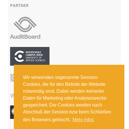
PARTNER
Wir verwenden sogenannte Session-
Cookies, die für den Betrieb der Website
notwendig sind. Dabei werden keinerlei
Daten für Marketing oder Analysezwecke
gespeichert. Die Cookies werden nach
Abschluß der Session bzw beim Schließen
des Browsers gelöscht.
Mehr Infos