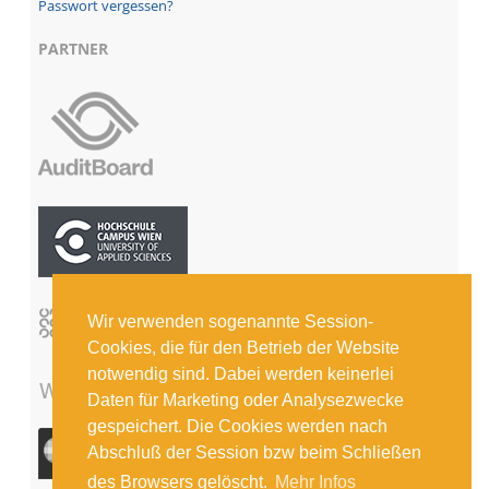
Passwort vergessen?
PARTNER
Wir verwenden sogenannte Session-
Cookies, die für den Betrieb der Website
notwendig sind. Dabei werden keinerlei
Daten für Marketing oder Analysezwecke
gespeichert. Die Cookies werden nach
Abschluß der Session bzw beim Schließen
des Browsers gelöscht.
Mehr Infos