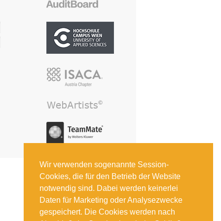
Wir verwenden sogenannte Session-
Cookies, die für den Betrieb der Website
notwendig sind. Dabei werden keinerlei
Daten für Marketing oder Analysezwecke
gespeichert. Die Cookies werden nach