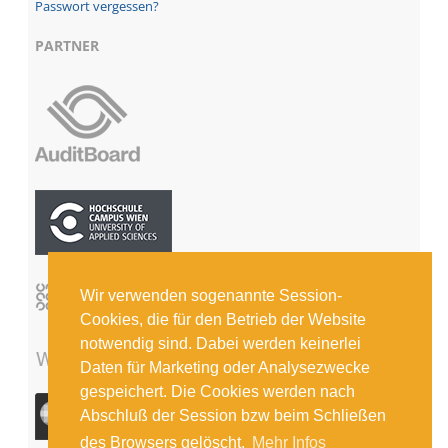
Passwort vergessen?
PARTNER
Wir verwenden sogenannte Session-
Cookies, die für den Betrieb der Website
notwendig sind. Dabei werden keinerlei
Daten für Marketing oder Analysezwecke
gespeichert. Die Cookies werden nach
Abschluß der Session bzw beim Schließen
des Browsers gelöscht.
Mehr Infos