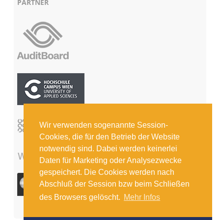
PARTNER
Wir verwenden sogenannte Session-
Cookies, die für den Betrieb der Website
notwendig sind. Dabei werden keinerlei
Daten für Marketing oder Analysezwecke
gespeichert. Die Cookies werden nach
Abschluß der Session bzw beim Schließen
des Browsers gelöscht.
Mehr Infos