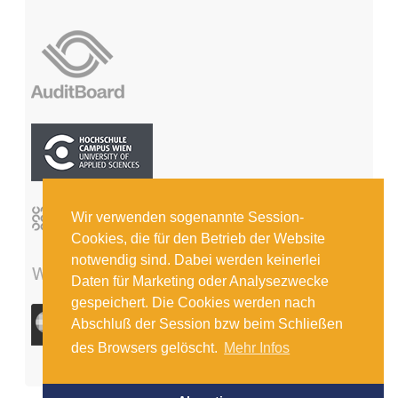
Wir verwenden sogenannte Session-
Cookies, die für den Betrieb der Website
notwendig sind. Dabei werden keinerlei
Daten für Marketing oder Analysezwecke
gespeichert. Die Cookies werden nach
Abschluß der Session bzw beim Schließen
des Browsers gelöscht.
Mehr Infos