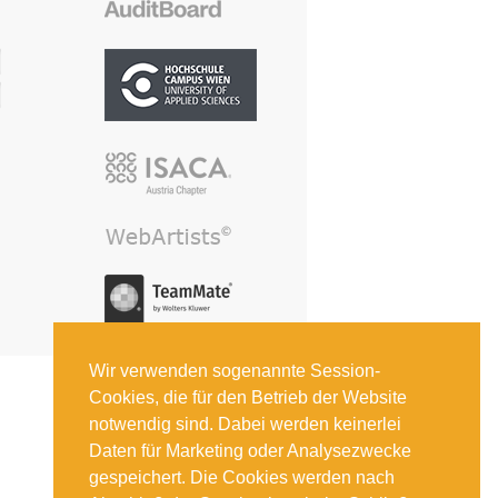
Wir verwenden sogenannte Session-
Cookies, die für den Betrieb der Website
notwendig sind. Dabei werden keinerlei
Daten für Marketing oder Analysezwecke
gespeichert. Die Cookies werden nach