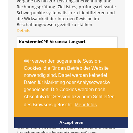
Vergabe bis hin zur Leistungsanerkennung und
Rechnungsprüfung. Ziel ist es, prüfungsrelevante
Schwerpunkte systematisch zu identifizieren und
die Wirksamkeit der Internen Revision im
Beschaffungswesen gezielt zu stärken.
Details
Kurstermin
CPE
Veranstaltungsort
14.04.2027
7
online via Zoom
Wir verwenden sogenannte Session-
Cookies, die für den Betrieb der Website
notwendig sind. Dabei werden keinerlei
Root Cause Analyse für Revisor:innen:
Daten für Marketing oder Analysezwecke
Probleme aufdecken, Lösungen
vorantreiben – Schritt-für-Schritt-Workshop
gespeichert. Die Cookies werden nach
Abschluß der Session bzw beim Schließen
Die neuen Global Internal Audit Standards des IIA
legen großen Wert auf Root Cause Analyse (RCA)
des Browsers gelöscht.
Mehr Infos
in der Durchführung von Audittätigkeiten. Die
Standards betonen, dass interne Auditoren nicht
nur Symptome oder oberflächliche Feststellungen
Akzeptieren
identifizieren sollten, sondern sich auf die tiefere
Ursachenanalyse konzentrieren müssen.