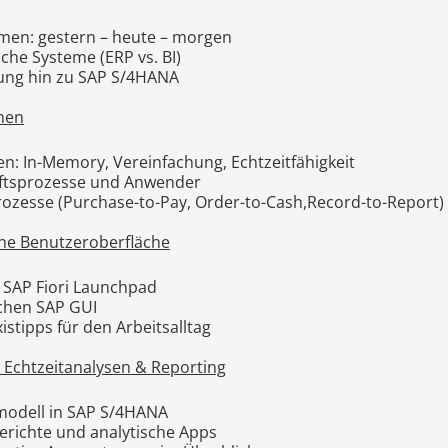
men: gestern – heute – morgen
sche Systeme (ERP vs. BI)
lung hin zu SAP S/4HANA
ehen
n: In-Memory, Vereinfachung, Echtzeitfähigkeit
ftsprozesse und Anwender
rozesse (Purchase-to-Pay, Order-to-Cash,Record-to-Report)
erne Benutzeroberfläche
 SAP Fiori Launchpad
chen SAP GUI
stipps für den Arbeitsalltag
: Echtzeitanalysen & Reporting
nmodell in SAP S/4HANA
erichte und analytische Apps