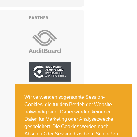
PARTNER
Wir verwenden sogenannte Session-
Cookies, die für den Betrieb der Website
notwendig sind. Dabei werden keinerlei
Daten für Marketing oder Analysezwecke
gespeichert. Die Cookies werden nach
Abschluß der Session bzw beim Schließen