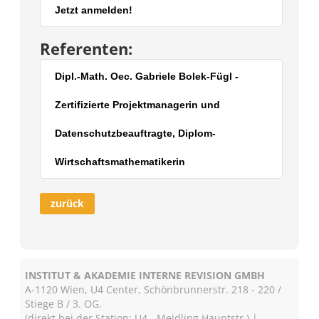
Jetzt anmelden!
Referenten:
Dipl.-Math. Oec. Gabriele Bolek-Fügl -
Zertifizierte Projektmanagerin und
Datenschutzbeauftragte, Diplom-
Wirtschaftsmathematikerin
zurück
INSTITUT & AKADEMIE INTERNE REVISION GMBH
A-1120 Wien, U4 Center, Schönbrunnerstr. 218 - 220 /
Stiege B / 3. OG.
(direkt bei der Station: U4 - Meidling Hauptstr.) |