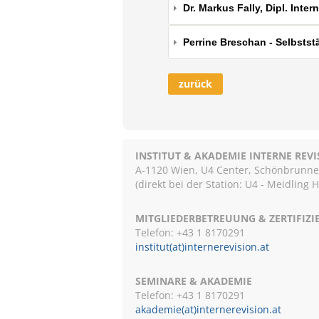
Dr. Markus Fally, Dipl. Inte
Perrine Breschan - Selbstst
zurück
INSTITUT & AKADEMIE INTERNE REV
A-1120 Wien, U4 Center, Schönbrunnerst
(direkt bei der Station: U4 - Meidling 
MITGLIEDERBETREUUNG & ZERTIFIZ
Telefon: +43 1 8170291
institut(at)internerevision.at
SEMINARE & AKADEMIE
Telefon: +43 1
8170291
akademie(at)internerevision.at