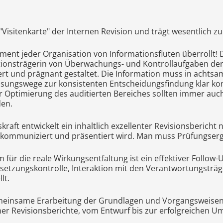
 "Visitenkarte" der Internen Revision und trägt wesentlich z
nt jeder Organisation von Informationsfluten überrollt! Da
ationsträgerin von Überwachungs- und Kontrollaufgaben der
iert und prägnant gestaltet. Die Information muss in acht
 Lösungswege zur konsistenten Entscheidungsfindung klar k
ptimierung des auditierten Bereiches sollten immer auch 
den.
aft entwickelt ein inhaltlich exzellenter Revisionsbericht
 kommuniziert und präsentiert wird. Man muss Prüfungserg
für die reale Wirkungsentfaltung ist ein effektiver Follow-
zungskontrolle, Interaktion mit den Verantwortungsträge
lt.
gemeinsame Erarbeitung der Grundlagen und Vorgangsweisen 
er Revisionsberichte, vom Entwurf bis zur erfolgreichen U