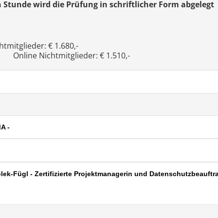
n Stunde wird die Prüfung in schriftlicher Form abgelegt 
mitglieder: € 1.680,-
- Online Nichtmitglieder: € 1.510,-
A -
olek-Fügl - Zertifizierte Projektmanagerin und Datenschutzbeauftr