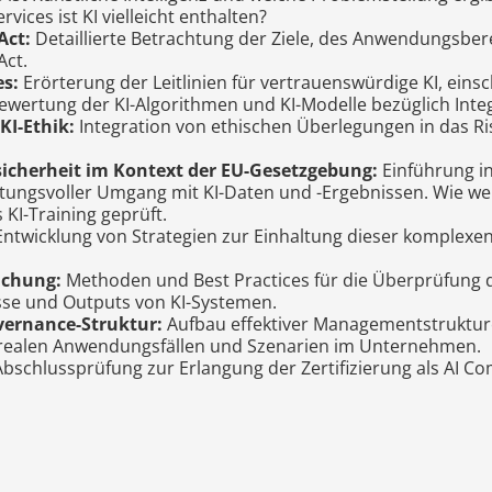
ices ist KI vielleicht enthalten?
Act:
Detaillierte Betrachtung der Ziele, des Anwendungsber
Act.
es:
Erörterung der Leitlinien für vertrauenswürdige KI, einsc
Bewertung der KI-Algorithmen und KI-Modelle bezüglich Integ
KI-Ethik:
Integration von ethischen Überlegungen in das R
icherheit im Kontext der EU-Gesetzgebung:
Einführung i
ortungsvoller Umgang mit KI-Daten und -Ergebnissen. Wie 
 KI-Training geprüft.
ntwicklung von Strategien zur Einhaltung dieser komplex
achung:
Methoden und Best Practices für die Überprüfung 
se und Outputs von KI-Systemen.
vernance-Struktur:
Aufbau effektiver Managementstrukturen
 realen Anwendungsfällen und Szenarien im Unternehmen.
bschlussprüfung zur Erlangung der Zertifizierung als AI Com