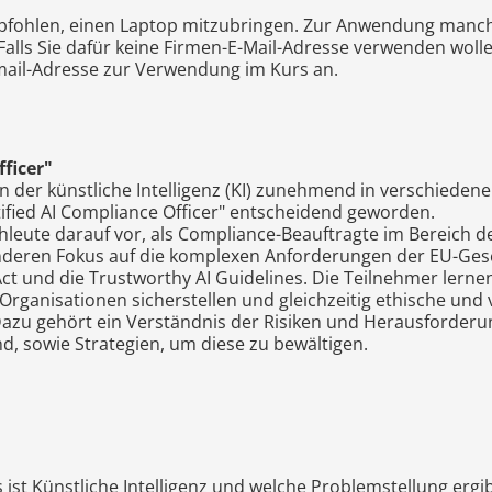
pfohlen, einen Laptop mitzubringen. Zur Anwendung mancher 
Falls Sie dafür keine Firmen-E-Mail-Adresse verwenden wolle
ail-Adresse zur Verwendung im Kurs an.
fficer"
 in der künstliche Intelligenz (KI) zunehmend in verschied
ertified AI Compliance Officer" entscheidend geworden.
leute darauf vor, als Compliance-Beauftragte im Bereich der
nderen Fokus auf die komplexen Anforderungen der EU-Gese
ct und die Trustworthy AI Guidelines. Die Teilnehmer lernen,
 Organisationen sicherstellen und gleichzeitig ethische und
azu gehört ein Verständnis der Risiken und Herausforderun
, sowie Strategien, um diese zu bewältigen.
ist Künstliche Intelligenz und welche Problemstellung ergi