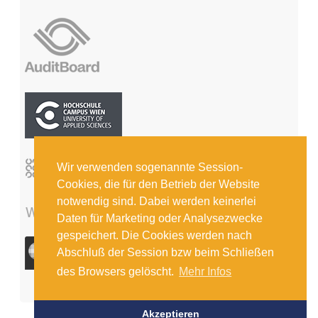
Wir verwenden sogenannte Session-
Cookies, die für den Betrieb der Website
notwendig sind. Dabei werden keinerlei
Daten für Marketing oder Analysezwecke
gespeichert. Die Cookies werden nach
Abschluß der Session bzw beim Schließen
des Browsers gelöscht.
Mehr Infos
Akzeptieren