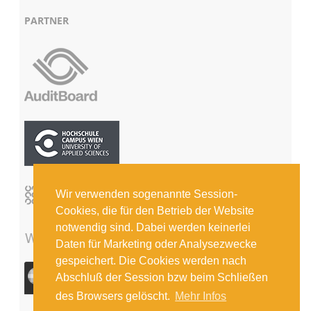
PARTNER
Wir verwenden sogenannte Session-
Cookies, die für den Betrieb der Website
notwendig sind. Dabei werden keinerlei
Daten für Marketing oder Analysezwecke
gespeichert. Die Cookies werden nach
Abschluß der Session bzw beim Schließen
des Browsers gelöscht.
Mehr Infos