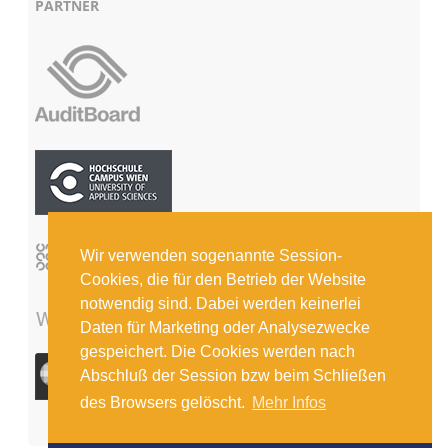
PARTNER
Wir verwenden sogenannte Session-
Cookies, die für den Betrieb der Website
notwendig sind. Dabei werden keinerlei
Daten für Marketing oder Analysezwecke
gespeichert. Die Cookies werden nach
Abschluß der Session bzw beim Schließen
des Browsers gelöscht.
Mehr Infos