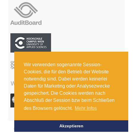
Wir verwenden sogenannte Session-
Cookies, die für den Betrieb der Website
notwendig sind. Dabei werden keinerlei
Daten für Marketing oder Analysezwecke
gespeichert. Die Cookies werden nach
Abschluß der Session bzw beim Schließen
des Browsers gelöscht.
Mehr Infos
Akzeptieren
© COPYRIGHT 2026 INSTITUT FÜR INTERNE REVISION