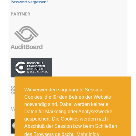
Passwort vergessen?
PARTNER
Wir verwenden sogenannte Session-
Cookies, die für den Betrieb der Website
notwendig sind. Dabei werden keinerlei
Daten für Marketing oder Analysezwecke
gespeichert. Die Cookies werden nach
Abschluß der Session bzw beim Schließen
des Browsers gelöscht.
Mehr Infos