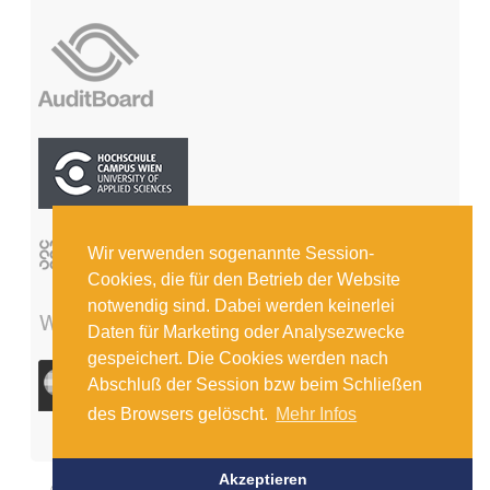
Wir verwenden sogenannte Session-
Cookies, die für den Betrieb der Website
notwendig sind. Dabei werden keinerlei
Daten für Marketing oder Analysezwecke
gespeichert. Die Cookies werden nach
Abschluß der Session bzw beim Schließen
des Browsers gelöscht.
Mehr Infos
Akzeptieren
© COPYRIGHT 2026 INSTITUT FÜR INTERNE REVISION