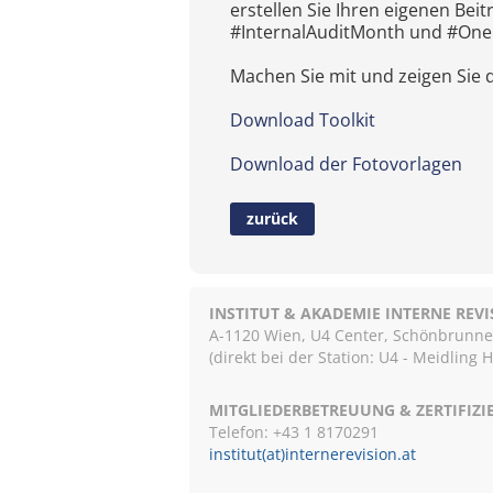
erstellen Sie Ihren eigenen Bei
#InternalAuditMonth und #OneI
Machen Sie mit und zeigen Sie 
Download Toolkit
Download der Fotovorlagen
zurück
INSTITUT & AKADEMIE INTERNE REV
A-1120 Wien, U4 Center, Schönbrunnerst
(direkt bei der Station: U4 - Meidling 
MITGLIEDERBETREUUNG & ZERTIFIZ
Telefon: +43 1 8170291
institut(at)internerevision.at