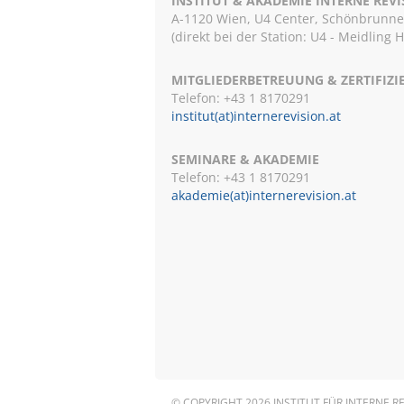
INSTITUT & AKADEMIE INTERNE REV
A-1120 Wien, U4 Center, Schönbrunnerst
(direkt bei der Station: U4 - Meidling 
MITGLIEDERBETREUUNG & ZERTIFIZ
Telefon: +43 1 8170291
institut(at)internerevision.at
SEMINARE & AKADEMIE
Telefon: +43 1
8170291
akademie(at)internerevision.at
© COPYRIGHT 2026 INSTITUT FÜR INTERNE R