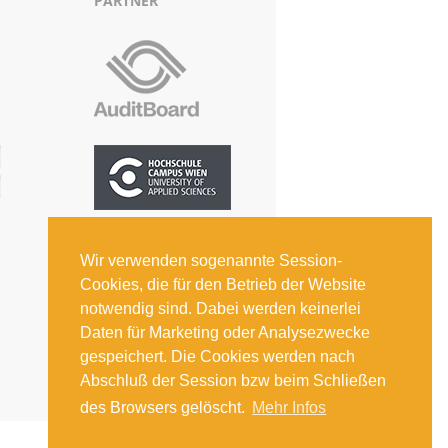
PARTNER
Wir verwenden sogenannte Session-
Cookies, die für den Betrieb der Website
notwendig sind. Dabei werden keinerlei
Daten für Marketing oder Analysezwecke
gespeichert. Die Cookies werden nach
Abschluß der Session bzw beim Schließen
des Browsers gelöscht.
Mehr Infos