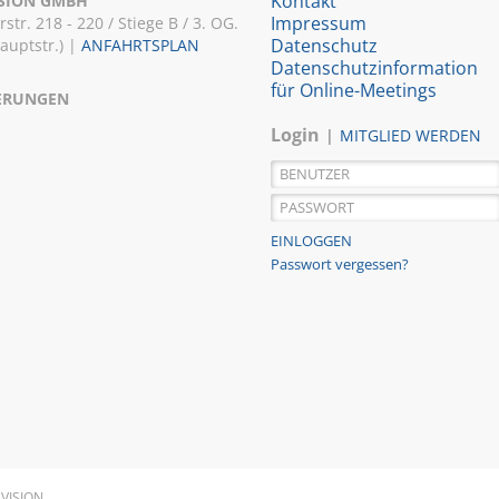
Kontakt
ISION GMBH
Impressum
r. 218 - 220 / Stiege B / 3. OG.
Datenschutz
Hauptstr.) |
ANFAHRTSPLAN
Datenschutzinformation
für Online-Meetings
IERUNGEN
Login
MITGLIED WERDEN
Passwort vergessen?
EVISION