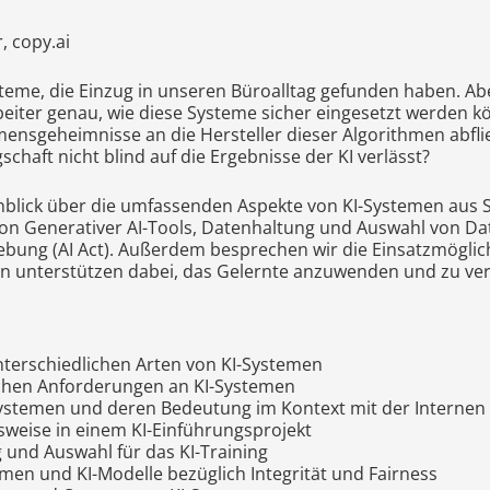
, copy.ai
steme, die Einzug in unseren Büroalltag gefunden haben. Ab
beiter genau, wie diese Systeme sicher eingesetzt werden 
ensgeheimnisse an die Hersteller dieser Algorithmen abfl
schaft nicht blind auf die Ergebnisse der KI verlässt?
nblick über die umfassenden Aspekte von KI-Systemen aus Si
von Generativer AI-Tools, Datenhaltung und Auswahl von Dat
bung (AI Act). Außerdem besprechen wir die Einsatzmöglich
n unterstützen dabei, das Gelernte anzuwenden und zu ver
nterschiedlichen Arten von KI-Systemen
ichen Anforderungen an KI-Systemen
Systemen und deren Bedeutung im Kontext mit der Internen 
sweise in einem KI-Einführungsprojekt
 und Auswahl für das KI-Training
men und KI-Modelle bezüglich Integrität und Fairness