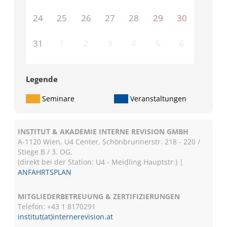
24
25
26
27
28
29
30
31
1
2
3
4
5
6
Legende
Seminare
Veranstaltungen
INSTITUT & AKADEMIE INTERNE REVISION GMBH
A-1120 Wien, U4 Center, Schönbrunnerstr. 218 - 220 /
Stiege B / 3. OG.
(direkt bei der Station: U4 - Meidling Hauptstr.) |
ANFAHRTSPLAN
MITGLIEDERBETREUUNG & ZERTIFIZIERUNGEN
Telefon: +43 1 8170291
institut(at)internerevision.at