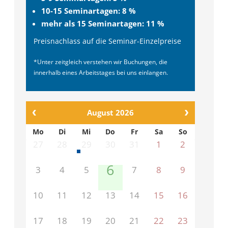
10-15 Seminartagen: 8 %
mehr als 15 Seminartagen: 11 %
Preisnachlass auf die Seminar-Einzelpreise
*Unter zeitgleich verstehen wir Buchungen, die
innerhalb eines Arbeitstages bei uns einlangen.
August 2026
Mo
Di
Mi
Do
Fr
Sa
So
27
28
29
30
31
1
2
6
3
4
5
7
8
9
10
11
12
13
14
15
16
17
18
19
20
21
22
23