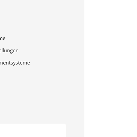
eme
ellungen
ementsysteme