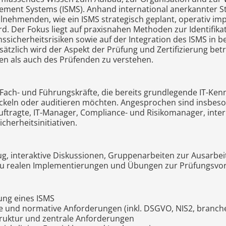
ement Systems (ISMS). Anhand international anerkannter S
eilnehmenden, wie ein ISMS strategisch geplant, operativ im
ird. Der Fokus liegt auf praxisnahen Methoden zur Identifik
sicherheitsrisiken sowie auf der Integration des ISMS in 
tzlich wird der Aspekt der Prüfung und Zertifizierung bet
n als auch des Prüfenden zu verstehen.
 Fach- und Führungskräfte, die bereits grundlegende IT-Ken
ickeln oder auditieren möchten. Angesprochen sind insbes
uftragte, IT-Manager, Compliance- und Risikomanager, inte
cherheitsinitiativen.
ug, interaktive Diskussionen, Gruppenarbeiten zur Ausarbei
zu realen Implementierungen und Übungen zur Prüfungsvor
ung eines ISMS
he und normative Anforderungen (inkl. DSGVO, NIS2, branch
truktur und zentrale Anforderungen