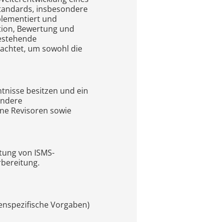
tandards, insbesondere
plementiert und
ation, Bewertung und
bestehende
rachtet, um sowohl die
ntnisse besitzen und ein
ondere
rne Revisoren sowie
tung von ISMS-
bereitung.
enspezifische Vorgaben)