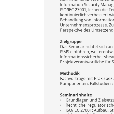
Information Security Manag
ISO/IEC 27001, lernen die T
kontinuierlich verbessert w
Behandlung von Informations
Unternehmensprozesse. Zusä
Perspektive des Umsetzende
Zielgruppe
Das Seminar richtet sich an
ISMS einführen, weiterentw
Informationssicherheitsbea
Projektverantwortliche für Si
Methodik
Fachvorträge mit Praxisbez
Komponenten, Fallstudien 
Seminarinhalte
• Grundlagen und Zielsetz
• Rechtliche, regulatorisc
• ISO/IEC 27001: Aufbau, S