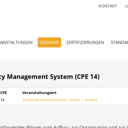
KONTAKT
L
RANSTALTUNGEN
SEMINARE
ZERTIFIZIERUNGEN
STANDA
ity Management System (CPE 14)
CPE
Veranstaltungsort
14
Akademie Interne Revision GmbH |
Anfahrt
umfassendes Wissen zum Aufbau, zur Organisation und zur 