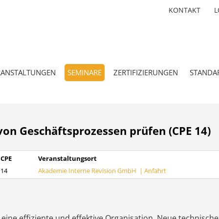
KONTAKT
L
RANSTALTUNGEN
SEMINARE
ZERTIFIZIERUNGEN
STANDA
 von Geschäftsprozessen prüfen (CPE 14)
CPE
Veranstaltungsort
14
Akademie Interne Revision GmbH |
Anfahrt
 eine effiziente und effektive Organisation. Neue technisch