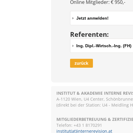
Online Mitglieder: € 950,- 
Jetzt anmelden!
Referenten:
Ing. Dipl.-Wirtsch.-Ing. (
zurück
INSTITUT & AKADEMIE INTERNE REV
A-1120 Wien, U4 Center, Schönbrunnerst
(direkt bei der Station: U4 - Meidling 
MITGLIEDERBETREUUNG & ZERTIFIZ
Telefon: +43 1 8170291
institut(at)internerevision.at