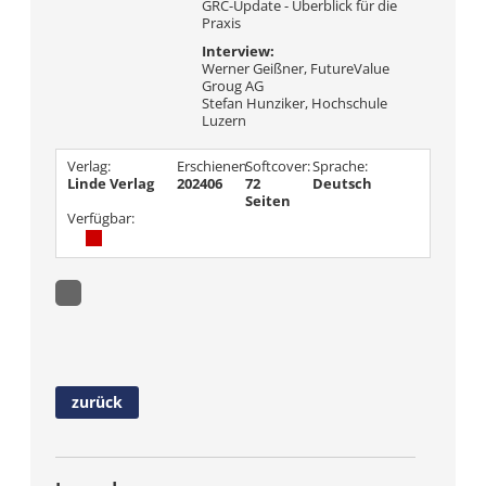
GRC-Update - Überblick für die
Praxis
Interview:
Werner Geißner, FutureValue
Groug AG
Stefan Hunziker, Hochschule
Luzern
Verlag:
Erschienen
Softcover:
Sprache:
Linde Verlag
202406
72
Deutsch
Seiten
Verfügbar:
zurück