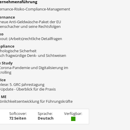
ernehmensführung
ernance-Risiko-Compliance-Management
ernance
neue Anti-Geldwäsche-Paket der EU
enschacher und seine Rechtsfolgen
ko
kout: (Arbeits)rechtliche Detailfragen
pliance
hologische Sicherheit
sch fragwürdige Denk- und Sichtweisen
e Study
Corona-Pandemie und Digitalisierung im
rolling
vice
lese: 5. GRC-Jahrestagung
Update - Überblick für die Praxis
S ME
önlichkeitsentwicklung für Führungskräfte
Softcover:
Sprache:
Verfügbar:
72 Seiten
Deutsch