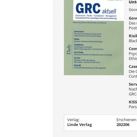
Unt
Gov
Gov
Das 
Post
Risi
Blac
Com
Psyc
Ethi
Cas
Die 
Cont
Ser
Nach
GRC-
KIS
Pers
Verlag:
Erschienen
Linde Verlag
202206