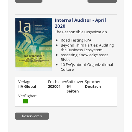
Internal Auditor - April
2020
The Responsible Organization
Road Testing RPA
Beyond Third Parties: Auditing
the Business Ecosystem
Assessing Knowledge Asset
Risks
10 FAQs about Organizational
Culture
Verlag:
Erschienen
Softcover:
Sprache:
IIA Global
202004
64
Deutsch
Seiten
Verfügbar:
Reservieren