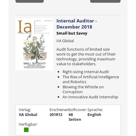
Internal Auditor -
December 2018
Small but Savvy
IIA Global
Audit functions of limited size
work to get the most out of their
technology, providing maximum
value to stakeholders.
Right-sizing Internal Audit
The Rise of Artificial Intelligence
and Robotics
Blowing the Whistle on
Corruption
An Innovative Audit Internship
Verlag:
Erschienen
Softcover:
Sprache:
IIA Global
201812
68
English
Seiten
Verfügbar: