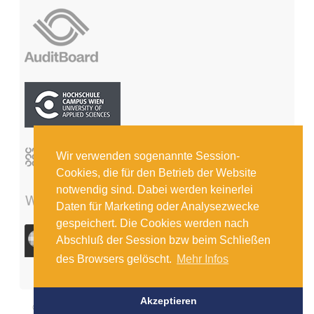
Wir verwenden sogenannte Session-
Cookies, die für den Betrieb der Website
notwendig sind. Dabei werden keinerlei
Daten für Marketing oder Analysezwecke
gespeichert. Die Cookies werden nach
Abschluß der Session bzw beim Schließen
des Browsers gelöscht.
Mehr Infos
Akzeptieren
© COPYRIGHT 2026 INSTITUT FÜR INTERNE REVISION