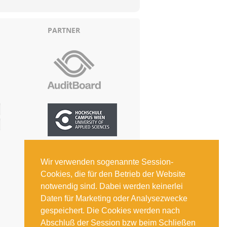
PARTNER
Wir verwenden sogenannte Session-
Cookies, die für den Betrieb der Website
notwendig sind. Dabei werden keinerlei
Daten für Marketing oder Analysezwecke
gespeichert. Die Cookies werden nach
Abschluß der Session bzw beim Schließen