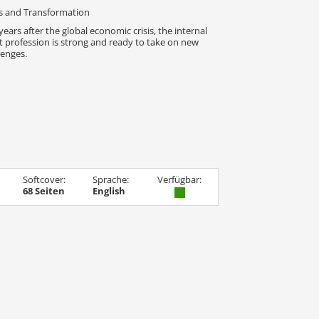
ls and Transformation
years after the global economic crisis, the internal
t profession is strong and ready to take on new
lenges.
Softcover:
Sprache:
Verfügbar:
68 Seiten
English