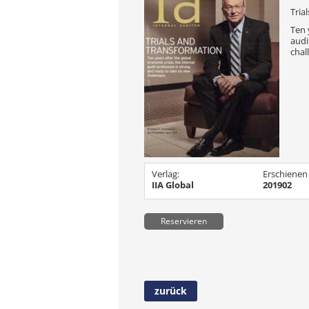
Tria
Ten 
audi
chal
Verlag:
Erschienen
IIA Global
201902
Reservieren
zurück