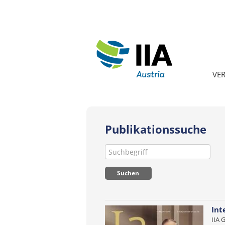
VE
Publikationssuche
Int
IIA 