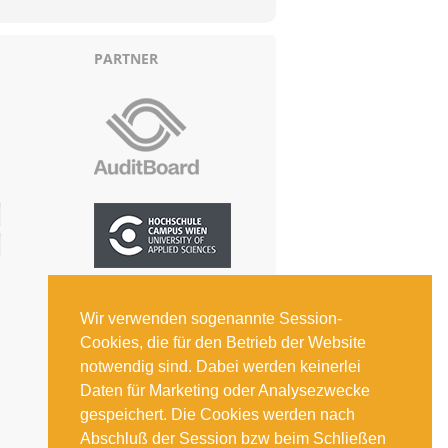
PARTNER
Wir verwenden sogenannte Session-
Cookies, die für den Betrieb der Website
notwendig sind. Dabei werden keinerlei
Daten für Marketing oder Analysezwecke
gespeichert. Die Cookies werden nach
Abschluß der Session bzw beim Schließen