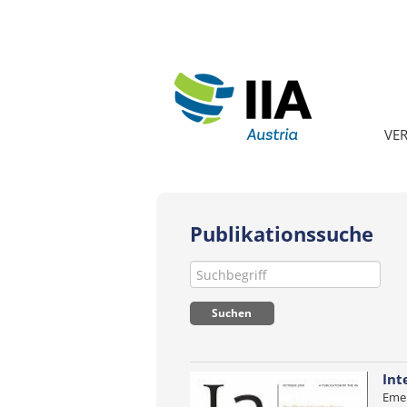
VE
Publikationssuche
Int
Emer