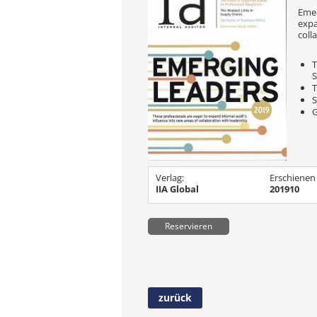
Emer
expa
coll
T
S
T
S
G
Verlag:
Erschienen
IIA Global
201910
Reservieren
zurück