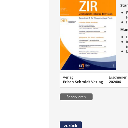
Stan
E
H
P
Mana
L
I
i
Verlag:
Erschienen
Erisch Schmidt Verlag
202406
Reservieren
zurück