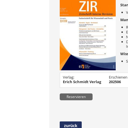
Stan
V
Mana
R
E
N
D
I
Wis
S
Verlag:
Erschienen
Erich Schmidt Verlag
202506
Reservieren
zurück