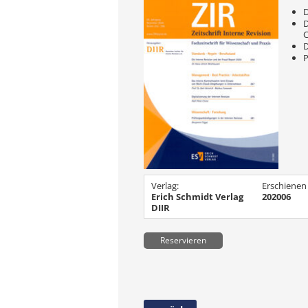
D
D
D
P
Verlag:
Erschienen
Erich Schmidt Verlag
202006
DIIR
Reservieren