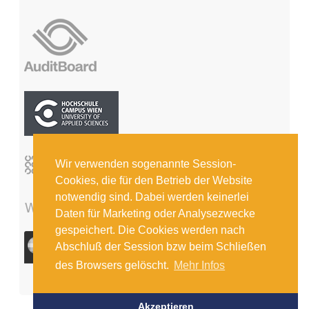
Wir verwenden sogenannte Session-
Cookies, die für den Betrieb der Website
notwendig sind. Dabei werden keinerlei
Daten für Marketing oder Analysezwecke
gespeichert. Die Cookies werden nach
Abschluß der Session bzw beim Schließen
des Browsers gelöscht.
Mehr Infos
Akzeptieren