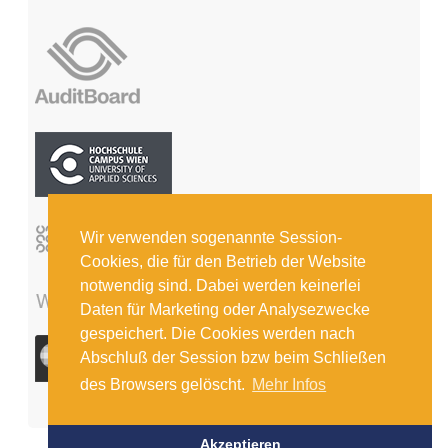
Wir verwenden sogenannte Session-
Cookies, die für den Betrieb der Website
notwendig sind. Dabei werden keinerlei
Daten für Marketing oder Analysezwecke
gespeichert. Die Cookies werden nach
Abschluß der Session bzw beim Schließen
des Browsers gelöscht.
Mehr Infos
Akzeptieren