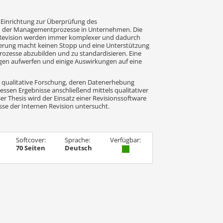
e Einrichtung zur Überprüfung des
d der Managementprozesse in Unternehmen. Die
Revision werden immer komplexer und dadurch
sierung macht keinen Stopp und eine Unterstützung
Prozesse abzubilden und zu standardisieren. Eine
agen aufwerfen und einige Auswirkungen auf eine
ne qualitative Forschung, deren Datenerhebung
essen Ergebnisse anschließend mittels qualitativer
ser Thesis wird der Einsatz einer Revisionssoftware
se der Internen Revision untersucht.
Softcover:
Sprache:
Verfügbar:
70 Seiten
Deutsch