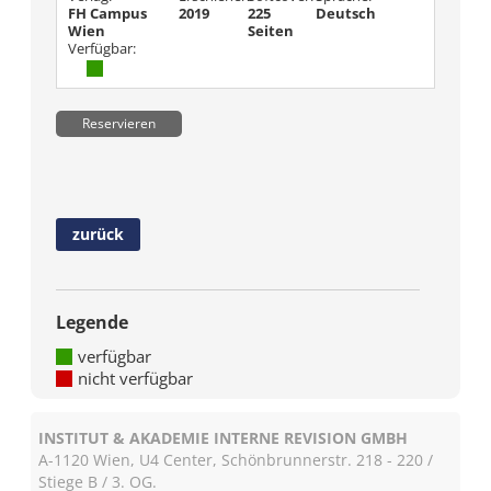
FH Campus
2019
225
Deutsch
Wien
Seiten
Verfügbar:
Reservieren
zurück
Legende
verfügbar
nicht verfügbar
INSTITUT & AKADEMIE INTERNE REVISION GMBH
A-1120 Wien, U4 Center, Schönbrunnerstr. 218 - 220 /
Stiege B / 3. OG.