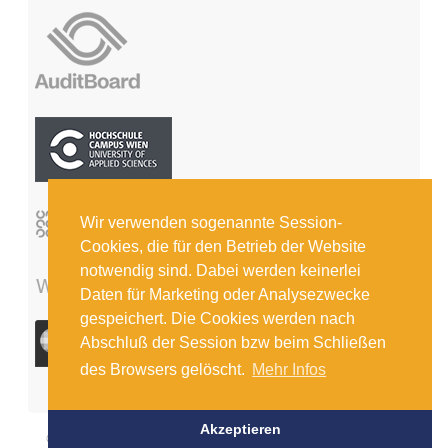
Wir verwenden sogenannte Session-
Cookies, die für den Betrieb der Website
notwendig sind. Dabei werden keinerlei
Daten für Marketing oder Analysezwecke
gespeichert. Die Cookies werden nach
Abschluß der Session bzw beim Schließen
des Browsers gelöscht.
Mehr Infos
Akzeptieren
© COPYRIGHT 2026 INSTITUT FÜR INTERNE REVISION