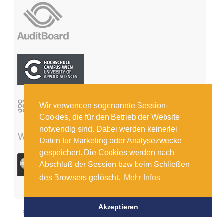
Wir verwenden sogenannte Session-
Cookies, die für den Betrieb der Website
notwendig sind. Dabei werden keinerlei
Daten für Marketing oder Analysezwecke
gespeichert. Die Cookies werden nach
Abschluß der Session bzw beim Schließen
des Browsers gelöscht.
Mehr Infos
Akzeptieren
© COPYRIGHT 2026 INSTITUT FÜR INTERNE REVISION