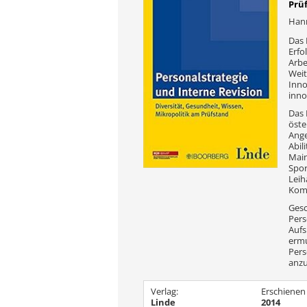
Prü
Han
Das 
Erfo
Arbe
Weit
Inno
inno
Das 
öste
Ange
Abil
Main
Spo
Leih
Komm
Gesc
Pers
Aufs
ermu
Pers
anzu
Verlag:
Erschienen
Linde
2014