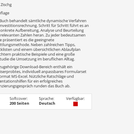
 Zischg
uflage
Buch behandelt sämtliche dynamische Verfahren
Investitionsrechnung. Schritt für Schritt führt es an
konkrete Aufbereitung, Analyse und Beurteilung
r relevanten Zahlen heran. Zu jeder bedeutsamen
e präsentiert es die geeingnete
ttlungsmethode. Neben zahlreichen Tipps,
klisten und einem übersichtlichen Ablaufplan
ichtern praktische Beispiele und eine große
studie die Umsetzung im beruflichen Alltag.
zugehörige Download-Bereich enthält ein
iserprobtes, individuell anpassbares Formularset
ormat MS-Excel. Nützliche Ratschläge und
entationshilfen für ein erfolgreiches
nzierungsgespräch runden das Buch ab.
Softcover:
Sprache:
Verfügbar:
200 Seiten
Deutsch