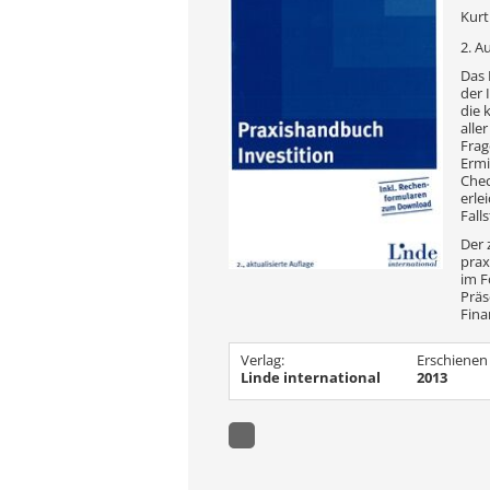
Kurt
2. A
Das 
der 
die 
alle
Frag
Ermi
Chec
erle
Fall
Der 
prax
im F
Präs
Fina
Verlag:
Erschienen
Linde international
2013