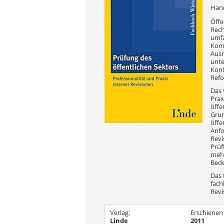
Hann
Öffe
Rech
umfa
Komp
Ausr
unte
Kont
Ref
Das 
Prax
öffe
Grun
öffe
Anfo
Revi
Prüf
mehr
Bede
Das 
fach
Revi
Verlag:
Erschienen
Linde
2011