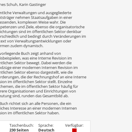
es Schuh, Karin Gastinger
ntliche Verwaltungen und ausgegliederte
tsträger nehmen Staatsaufgaben in einer
ssenden, komplexen Weise wahr. Die
etenzen und Ziele, ebenso die organisatorische
ichtungen sind im öffentlichen Sektor denkbar
rschiedlich und bedingt durch Veränderungen im
ext von Verwaltungsentwicklungen oder
ormen zudem dynamisch.
vorliegende Buch zeigt anhand von
isbeispielen, was eine Interne Revision im
ntlichen Sektor bewegt. Dabei werden die
dzüge einer modernen Internen Revision im
ntlichen Sektor ebenso dargestellt, wie die
rderungen, die der Rechnungshof an eine Interne
sion im öffentlichen Sektor stellt. Einzelne
themen, die im öffentlichen Sektor häufig für
ere Organisationen und Einrichtungen von
utung sind, runden das Gesamtbild ab.
Buch richtet sich an alle Personen, die ein
liches Interesse an einer modernen Internen
sion im öffentlichen Sektor haben.
Taschenbuch:
Sprache:
Verfügbar:
230 Seiten
Deutsch