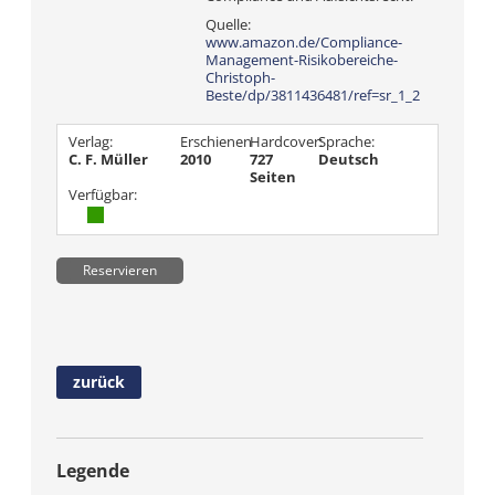
Quelle:
www.amazon.de/Compliance-
Management-Risikobereiche-
Christoph-
Beste/dp/3811436481/ref=sr_1_2
Verlag:
Erschienen
Hardcover:
Sprache:
C. F. Müller
2010
727
Deutsch
Seiten
Verfügbar:
Reservieren
zurück
Legende