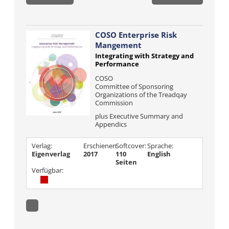
COSO Enterprise Risk
Mangement
Integrating with Strategy and
Performance
COSO
Committee of Sponsoring
Organizations of the Treadqay
Commission
plus Executive Summary and
Appendics
Verlag:
Erschienen
Softcover:
Sprache:
Eigenverlag
2017
110
English
Seiten
Verfügbar: