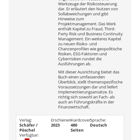
Werkzeuge der Risikosteuerung
dar. Er erläutert den Nutzen von
Sollabweichungen und gibt
Hinweise zum
Projektmanagement. Das Werk
enthält Kapitel zu Fraud, Third-
Party Risk und Business Continuity
Management. Ein weiteres Kapitel
zu neuen Risiko- und
Chancenprofilen wie geopolitische
Risiken, ESG-Faktoren und
Cyberrisiken rundet die
Ausführungen ab.
Mit dieser Ausrichtung bietet das
Buch einen umfassenden
Überblick, stellt themenspezifische
Voraussetzungen dar und liefert
Implementierungsansätze. Es
richtig sich sowohl an Fach- als
auch an Führungskräfte in der
Finanzwirtschaft.
Verlag:
Erschienen
Hardcover:
Sprache:
Schäfer /
2023
480
Deutsch
Pöschel
Seiten
Verfügbar: