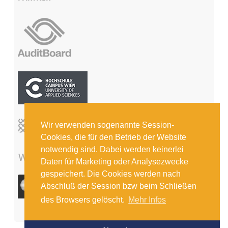
Wir verwenden sogenannte Session-
Cookies, die für den Betrieb der Website
notwendig sind. Dabei werden keinerlei
Daten für Marketing oder Analysezwecke
gespeichert. Die Cookies werden nach
Abschluß der Session bzw beim Schließen
des Browsers gelöscht.
Mehr Infos