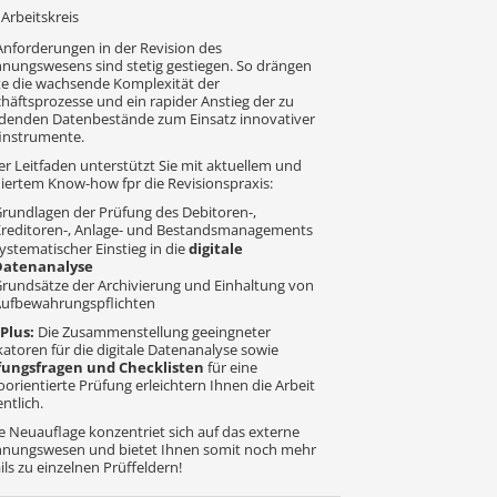
 Arbeitskreis
Anforderungen in der Revision des
nungswesens sind stetig gestiegen. So drängen
e die wachsende Komplexität der
häftsprozesse und ein rapider Anstieg der zu
denden Datenbestände zum Einsatz innovativer
instrumente.
er Leitfaden unterstützt Sie mit aktuellem und
iertem Know-how fpr die Revisionspraxis:
rundlagen der Prüfung des Debitoren-,
reditoren-, Anlage- und Bestandsmanagements
ystematischer Einstieg in die
digitale
Datenanalyse
rundsätze der Archivierung und Einhaltung von
ufbewahrungspflichten
Plus:
Die Zusammenstellung geeingneter
katoren für die digitale Datenanalyse sowie
fungsfragen und Checklisten
für eine
koorientierte Prüfung erleichtern Ihnen die Arbeit
ntlich.
e Neuauflage konzentriet sich auf das externe
nungswesen und bietet Ihnen somit noch mehr
ils zu einzelnen Prüffeldern!