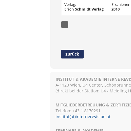
Verlag:
Erschienen
Erich Schmidt Verlag
2010
zurück
INSTITUT & AKADEMIE INTERNE REV
A-1120 Wien, U4 Center, Schönbrunnerst
(direkt bei der Station: U4 - Meidling 
MITGLIEDERBETREUUNG & ZERTIFIZ
Telefon: +43 1 8170291
institut(at)internerevision.at
SEMINARE & AKADEMIE