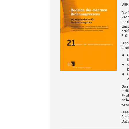
DIIR
Die 
Rech
heut
Gesc
prüf
Prüf
Dies
fund
G
K
s
G
A
Das 
Indi
Prü
risi
wese
Dies
Rech
Deta