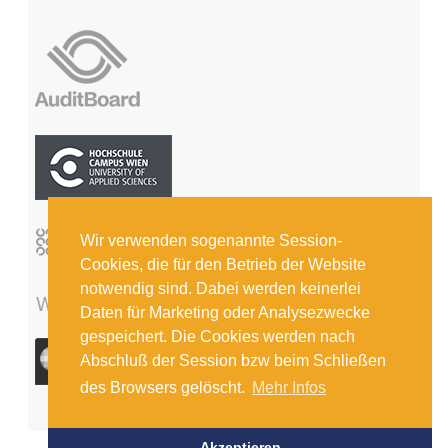
Wir verwenden sogenannte Session-
Cookies, die für den Betrieb der Website
notwendig sind. Dabei werden keinerlei
Daten für Marketing oder Analysezwecke
gespeichert. Die Cookies werden nach
Abschluß der Session bzw beim Schließen
des Browsers gelöscht.
Mehr Infos
Akzeptieren