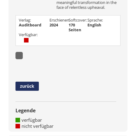
meaningful transformation in the
face of relentless upheaval.
Verlag:
Erschienen
Softcover:
Sprache:
Auditboard
2024
170
English
Seiten
Verfügbar:
zurück
Legende
verfügbar
nicht verfügbar