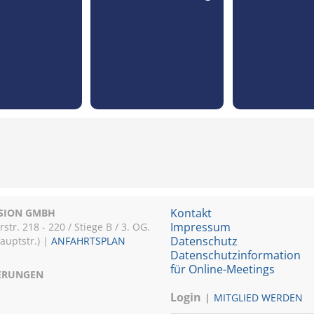
Kontakt
ISION GMBH
Impressum
r. 218 - 220 / Stiege B / 3. OG.
Datenschutz
Hauptstr.) |
ANFAHRTSPLAN
Datenschutzinformation
für Online-Meetings
IERUNGEN
Login
MITGLIED WERDEN