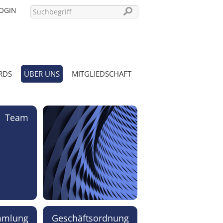
OGIN
RDS
ÜBER UNS
MITGLIEDSCHAFT
PASSWORT VERGESSEN?
Team
mmlung
Geschäftsordnung