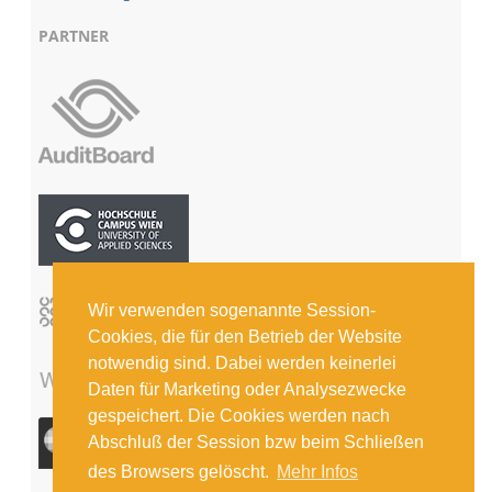
PARTNER
Wir verwenden sogenannte Session-
Cookies, die für den Betrieb der Website
notwendig sind. Dabei werden keinerlei
Daten für Marketing oder Analysezwecke
gespeichert. Die Cookies werden nach
Abschluß der Session bzw beim Schließen
des Browsers gelöscht.
Mehr Infos