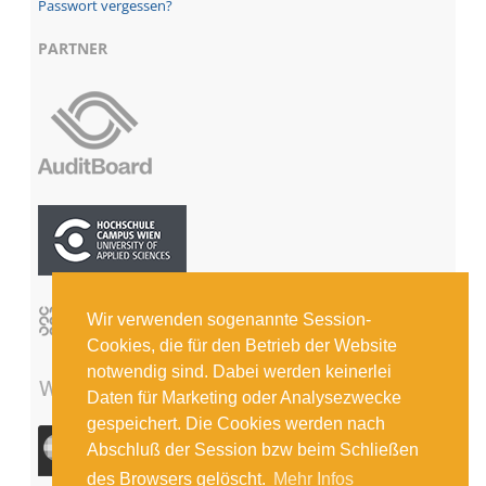
Passwort vergessen?
PARTNER
Wir verwenden sogenannte Session-
Cookies, die für den Betrieb der Website
notwendig sind. Dabei werden keinerlei
Daten für Marketing oder Analysezwecke
gespeichert. Die Cookies werden nach
Abschluß der Session bzw beim Schließen
des Browsers gelöscht.
Mehr Infos